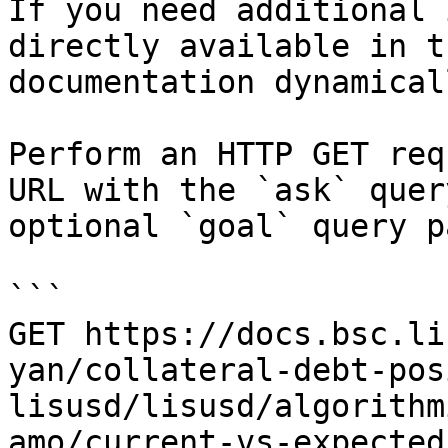
If you need additional 
directly available in t
documentation dynamical
Perform an HTTP GET req
URL with the `ask` quer
optional `goal` query p
```

GET https://docs.bsc.li
yan/collateral-debt-pos
lisusd/lisusd/algorithm
amo/current-vs-expected